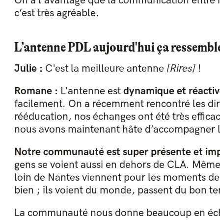
On a l'avantage que la communication entre nou
c’est très agréable.
L’antenne PDL aujourd'hui ça ressemble
Julie :
C'est la meilleure antenne
[Rires]
!
Romane :
L'antenne est
dynamique et réacti
facilement. On a récemment rencontré les di
rééducation, nos échanges ont été très effica
nous avons maintenant hâte d’accompagner le
Notre communauté est super présente et im
gens se voient aussi en dehors de CLA. Même
loin de Nantes viennent pour les moments de c
bien ; ils voient du monde, passent du bon t
La communauté nous donne beaucoup en écha