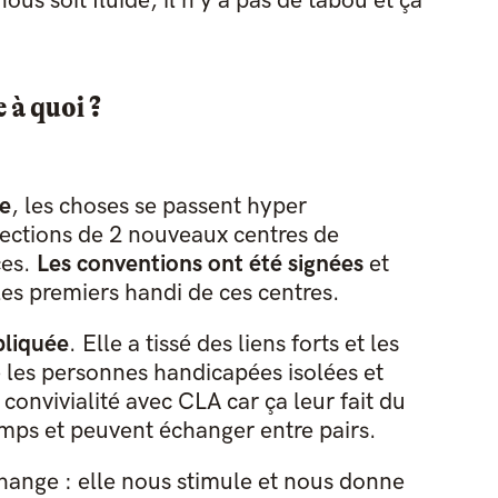
s soit fluide, il n’y a pas de tabou et ça
 à quoi ?
ve
, les choses se passent hyper
rections de 2 nouveaux centres de
ces.
Les conventions ont été signées
et
s premiers handi de ces centres.
pliquée
. Elle a tissé des liens forts et les
 les personnes handicapées isolées et
onvivialité avec CLA car ça leur fait du
emps et peuvent échanger entre pairs.
nge : elle nous stimule et nous donne