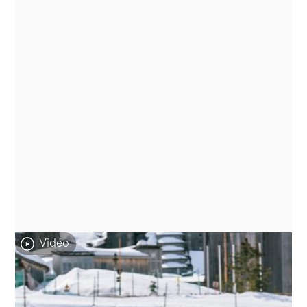
Vidéo
CLA fête ses 10 ans à
Morzine-Avoriaz