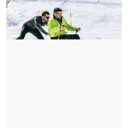
Comme les Autres fêtait ses 10 ans en 2021.
Pour “marquer le coup”, Michaël Jérémiasz a
invité 5 athlètes à découvrir un séjour CLA.