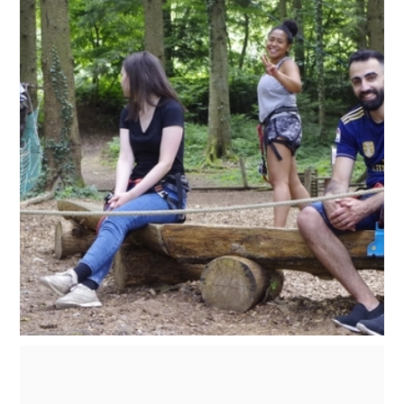
En Rhône-Alpes, un
partenariat pour faire
bénéficier des demandeurs
d’asile du dynamisme de nos
activités collectives et
sportives
L'antenne Auvergne-Rhône-Alpes initie un
partenariat avec l'association Eris qui facilite
l'intégration des réfugiés et des demandeurs
d'asile.