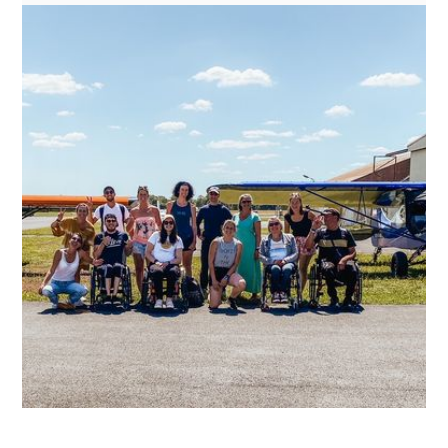
L'ouverture de l'antenne
Hauts-de-France, entretien
avec Claire, coordinatrice de
l'antenne.
Entre 2018 et 2019, une première
expérimentation mise en œuvre sur le territoire
des Hauts-de-France (HDF) nous a permis
d'identifier les besoins d'accompagnement et
de confirmer notre développement dans cette
région. Nous revenons avec Claire,
coordinatrice de l'antenne HDF, sur le chemin
qui mène à la création et la structuration de
nos antennes.